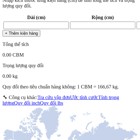
Nhập kích thước từng kiện hàng (cm) để tính tổng thể tích và trọng
lượng quy đổi.
Dài (cm)
Rộng (cm)
+ Thêm kiện hàng
Tổng thể tích
0.00
CBM
Trọng lượng quy đổi
0.00
kg
Quy đổi theo tiêu chuẩn hàng không: 1 CBM = 166,67 kg.
🔧 Công cụ khác:
Tra cứu vận đơn
Ước tính cước
Tính trọng
lượng
Quy đổi inch
Quy đổi lbs