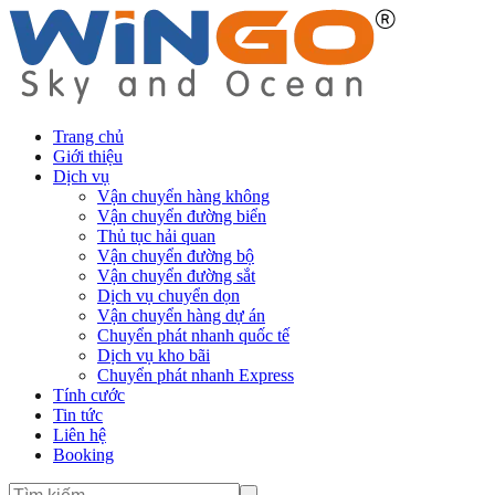
Trang chủ
Giới thiệu
Dịch vụ
Vận chuyển hàng không
Vận chuyển đường biển
Thủ tục hải quan
Vận chuyển đường bộ
Vận chuyển đường sắt
Dịch vụ chuyển dọn
Vận chuyển hàng dự án
Chuyển phát nhanh quốc tế
Dịch vụ kho bãi
Chuyển phát nhanh Express
Tính cước
Tin tức
Liên hệ
Booking