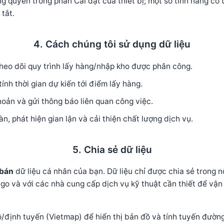
ng quyền trong phần Cài đặt của thiết bị; một số tính năng có
 tắt.
4. Cách chúng tôi sử dụng dữ liệu
heo dõi quy trình lấy hàng/nhập kho được phân công.
ính thời gian dự kiến tới điểm lấy hàng.
hoản và gửi thông báo liên quan công việc.
n, phát hiện gian lận và cải thiện chất lượng dịch vụ.
5. Chia sẻ dữ liệu
bán
dữ liệu cá nhân của bạn. Dữ liệu chỉ được chia sẻ trong n
go và với các nhà cung cấp dịch vụ kỹ thuật cần thiết để vậ
/định tuyến (Vietmap) để hiển thị bản đồ và tính tuyến đường