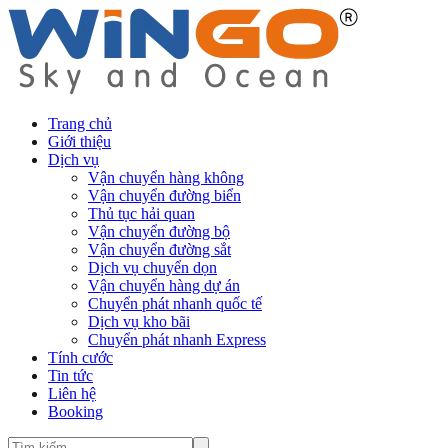
Trang chủ
Giới thiệu
Dịch vụ
Vận chuyển hàng không
Vận chuyển đường biển
Thủ tục hải quan
Vận chuyển đường bộ
Vận chuyển đường sắt
Dịch vụ chuyển dọn
Vận chuyển hàng dự án
Chuyển phát nhanh quốc tế
Dịch vụ kho bãi
Chuyển phát nhanh Express
Tính cước
Tin tức
Liên hệ
Booking