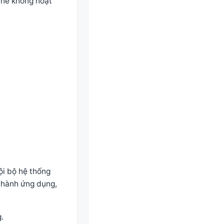
 thể không hoạt
ội bộ hệ thống
n hành ứng dụng,
.