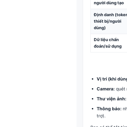
người dùng tạo
Định danh (toke
thiết bị/người
dùng)
Dữ liệu chẩn
đoán/sử dụng
Vị trí (khi dù
Camera:
quét 
Thư viện ảnh:
Thông báo:
nh
trợ).