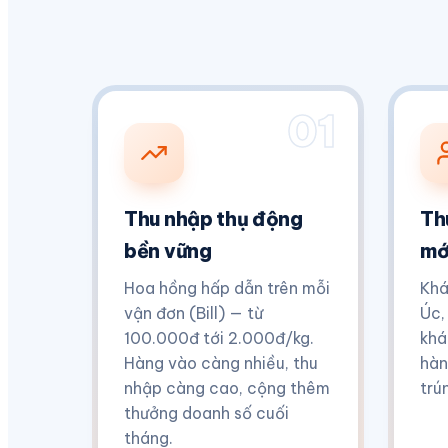
01
Thu nhập thụ động
Th
bền vững
mớ
Hoa hồng hấp dẫn trên mỗi
Khá
vận đơn (Bill) — từ
Úc,
100.000đ tới 2.000đ/kg.
khá
Hàng vào càng nhiều, thu
hàn
nhập càng cao, cộng thêm
trú
thưởng doanh số cuối
tháng.