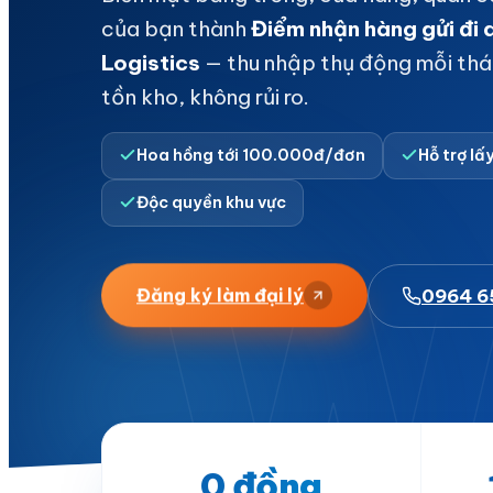
của bạn thành
Điểm nhận hàng gửi đi
Logistics
— thu nhập thụ động mỗi th
tồn kho, không rủi ro.
Hoa hồng tới 100.000đ/đơn
Hỗ trợ lấ
Độc quyền khu vực
W
Đăng ký làm đại lý
0964 6
0 đồng