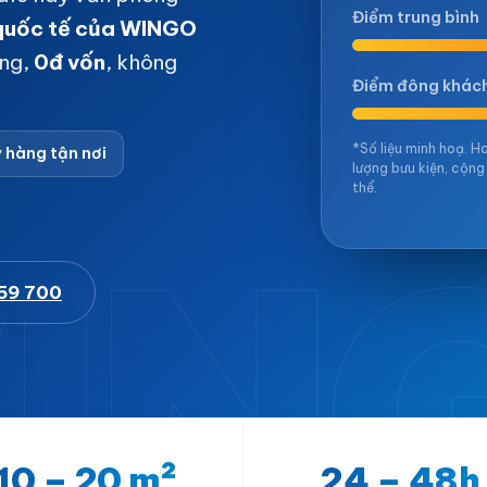
Điểm trung bình
 quốc tế của WINGO
áng,
0đ vốn
, không
Điểm đông khác
*Số liệu minh hoạ. H
y hàng tận nơi
lượng bưu kiện, cộng
thể.
IN
59 700
10 – 20 m²
24 – 48h