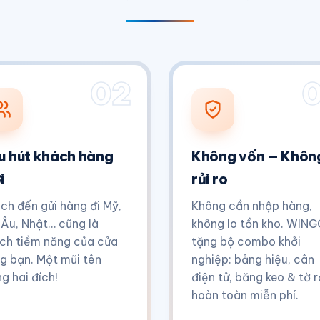
02
u hút khách hàng
Không vốn — Khôn
i
rủi ro
ch đến gửi hàng đi Mỹ,
Không cần nhập hàng,
 Âu, Nhật… cũng là
không lo tồn kho. WIN
ch tiềm năng của cửa
tặng bộ combo khởi
g bạn. Một mũi tên
nghiệp: bảng hiệu, cân
ng hai đích!
điện tử, băng keo & tờ r
hoàn toàn miễn phí.