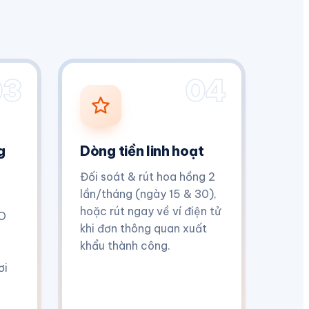
03
04
g
Dòng tiền linh hoạt
Đối soát & rút hoa hồng 2
lần/tháng (ngày 15 & 30),
hoặc rút ngay về ví điện tử
GO
khi đơn thông quan xuất
khẩu thành công.
ơi