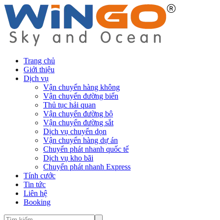
Trang chủ
Giới thiệu
Dịch vụ
Vận chuyển hàng không
Vận chuyển đường biển
Thủ tục hải quan
Vận chuyển đường bộ
Vận chuyển đường sắt
Dịch vụ chuyển dọn
Vận chuyển hàng dự án
Chuyển phát nhanh quốc tế
Dịch vụ kho bãi
Chuyển phát nhanh Express
Tính cước
Tin tức
Liên hệ
Booking